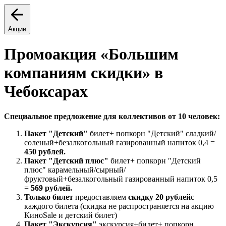
Акции
Промоакция «Большим
компаниям скидки» в
Чебоксарах
Специальное предложение для коллективов от 10 человек:
Пакет "Детский"
билет+ попкорн "Детский" сладкий/
соленый+безалкогольный газированный напиток 0,4 =
450 рублей.
Пакет "Детский плюс"
билет+ попкорн "Детский
плюс" карамельный/сырный/
фруктовый+безалкогольный газированный напиток 0,5
=
569 рублей.
Только билет
предоставляем
скидку 20 рублей
с
каждого билета (скидка не распространяется на акцию
КиноSale и детский билет)
Пакет "Экскурсия"
экскурсия+билет+ попкорн